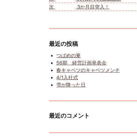
次
次の投稿:
3か月目突入！
最近の投稿
つばめの巣
56期 経営計画発表会
春キャベツのキャベツメンチ
4/1入社式
雪が降った日
最近のコメント