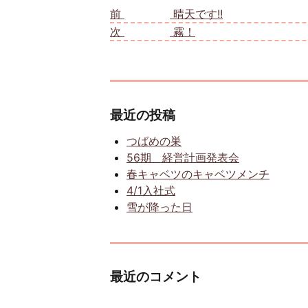
前
前の投稿:
晴天です!!
次
次の投稿:
霧！
最近の投稿
つばめの巣
56期 経営計画発表会
春キャベツのキャベツメンチ
4/1入社式
雪が降った日
最近のコメント