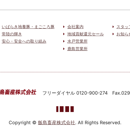
いばらき地養豚・まごころ豚
会社案内
スタッ
常陸の輝き
地域貢献還元セール
お知ら
安心・安全への取り組み
水戸営業所
鹿島営業所
フリーダイヤル
0120-900-274
Fax.02
Copyright ©
飯島畜産株式会社
. All Rights Reserved.