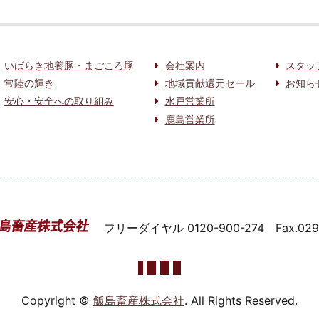
いばらき地養豚・まごころ豚
会社案内
スタッ
常陸の輝き
地域貢献還元セール
お知ら
安心・安全への取り組み
水戸営業所
鹿島営業所
フリーダイヤル
0120-900-274
Fax.02
Copyright ©
飯島畜産株式会社
. All Rights Reserved.