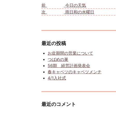
前
前の投稿:
今日の天気
次
次の投稿:
雨日和の水曜日
最近の投稿
お盆期間の営業について
つばめの巣
56期 経営計画発表会
春キャベツのキャベツメンチ
4/1入社式
最近のコメント