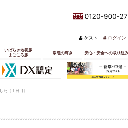
0120-900-27
ゲスト
ログイン
いばらき地養豚
常陸の輝き
安心・安全への取り組
まごころ豚
した（１日目）