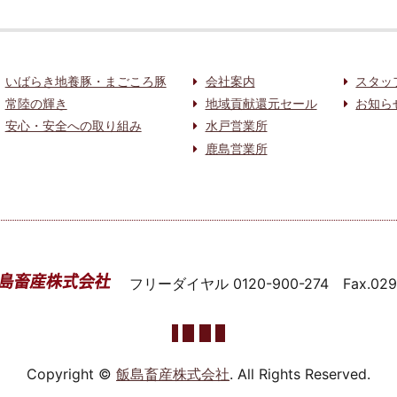
いばらき地養豚・まごころ豚
会社案内
スタッ
常陸の輝き
地域貢献還元セール
お知ら
安心・安全への取り組み
水戸営業所
鹿島営業所
フリーダイヤル
0120-900-274
Fax.02
Copyright ©
飯島畜産株式会社
. All Rights Reserved.