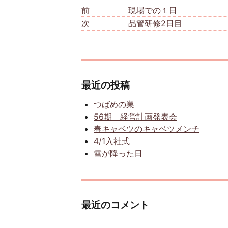
前
前の投稿:
現場での１日
次
次の投稿:
品管研修2日目
最近の投稿
つばめの巣
56期 経営計画発表会
春キャベツのキャベツメンチ
4/1入社式
雪が降った日
最近のコメント