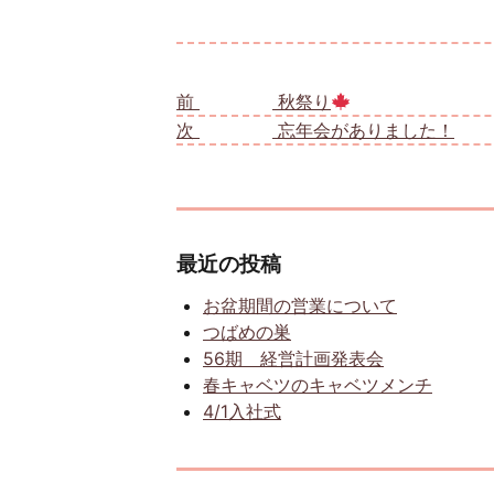
投稿ナビゲーション
前
前の投稿:
秋祭り
次
次の投稿:
忘年会がありました！
最近の投稿
お盆期間の営業について
つばめの巣
56期 経営計画発表会
春キャベツのキャベツメンチ
4/1入社式