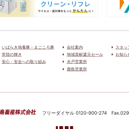
いばらき地養豚・まごころ豚
会社案内
スタッ
常陸の輝き
地域貢献還元セール
お知ら
安心・安全への取り組み
水戸営業所
鹿島営業所
フリーダイヤル
0120-900-274
Fax.02