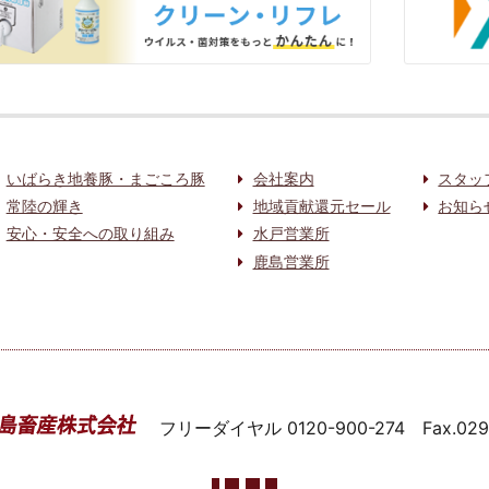
いばらき地養豚・まごころ豚
会社案内
スタッ
常陸の輝き
地域貢献還元セール
お知ら
安心・安全への取り組み
水戸営業所
鹿島営業所
フリーダイヤル
0120-900-274
Fax.02