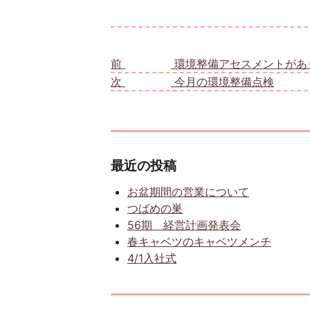
投稿ナビゲーション
前
前の投稿:
環境整備アセスメントがあ
次
次の投稿:
今月の環境整備点検
最近の投稿
お盆期間の営業について
つばめの巣
56期 経営計画発表会
春キャベツのキャベツメンチ
4/1入社式