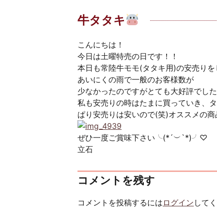
牛タタキ
こんにちは！
今日は土曜特売の日です！！
本日も常陸牛モモ(タタキ用)の安売り
あいにくの雨で一般のお客様数が
少なかったのですがとても大好評でした(^
私も安売りの時はたまに買っていき、タ
ぱり安売りは安いので(笑)オススメの商
ぜひ一度ご賞味下さい╰(*´︶`*)╯♡
立石
コメントを残す
コメントを投稿するには
ログイン
してく