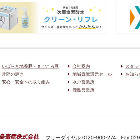
いばらき地養豚・まごころ豚
会社案内
スタッ
常陸の輝き
地域貢献還元セール
お知ら
安心・安全への取り組み
水戸営業所
鹿島営業所
フリーダイヤル
0120-900-274
Fax.02