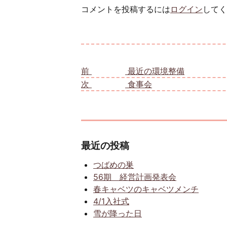
コメントを投稿するには
ログイン
してく
投稿ナビゲーション
前
前の投稿:
最近の環境整備
次
次の投稿:
食事会
最近の投稿
つばめの巣
56期 経営計画発表会
春キャベツのキャベツメンチ
4/1入社式
雪が降った日