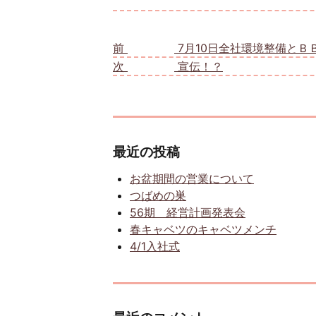
投稿ナビゲーション
前
前の投稿:
7月10日全社環境整備とＢ
次
次の投稿:
宣伝！？
最近の投稿
お盆期間の営業について
つばめの巣
56期 経営計画発表会
春キャベツのキャベツメンチ
4/1入社式