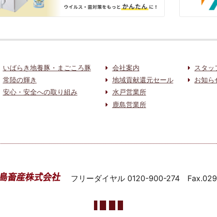
いばらき地養豚・まごころ豚
会社案内
スタッ
常陸の輝き
地域貢献還元セール
お知ら
安心・安全への取り組み
水戸営業所
鹿島営業所
フリーダイヤル
0120-900-274
Fax.02