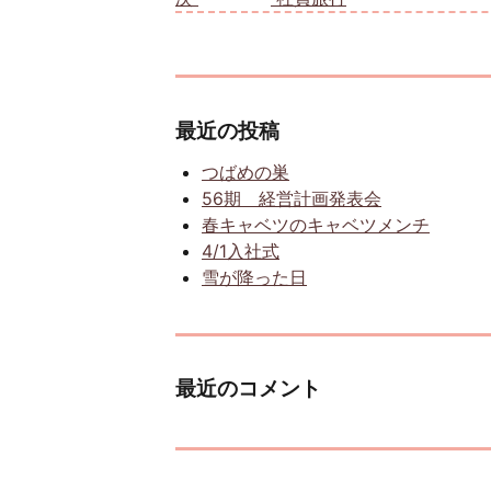
最近の投稿
つばめの巣
56期 経営計画発表会
春キャベツのキャベツメンチ
4/1入社式
雪が降った日
最近のコメント