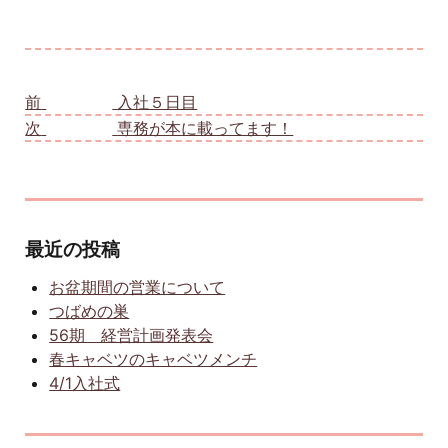
投稿ナビゲーション
前
前の投稿:
入社５日目
次
次の投稿:
専務が本に載ってます！
最近の投稿
お盆期間の営業について
つばめの巣
56期 経営計画発表会
春キャベツのキャベツメンチ
4/1入社式