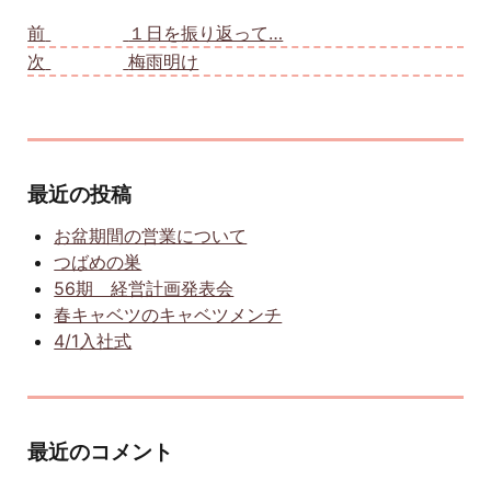
投稿ナビゲーション
前
前の投稿:
１日を振り返って…
次
次の投稿:
梅雨明け
最近の投稿
お盆期間の営業について
つばめの巣
56期 経営計画発表会
春キャベツのキャベツメンチ
4/1入社式
最近のコメント