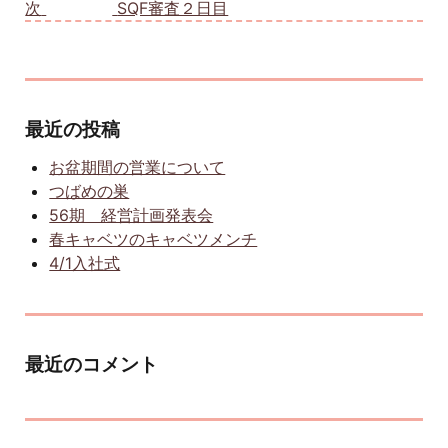
次
次の投稿:
SQF審査２日目
最近の投稿
お盆期間の営業について
つばめの巣
56期 経営計画発表会
春キャベツのキャベツメンチ
4/1入社式
最近のコメント