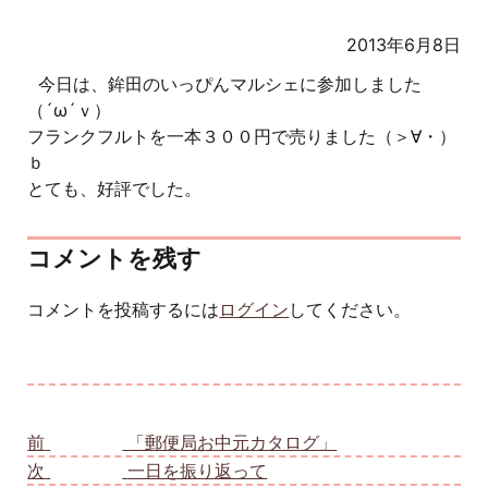
2013年6月8日
今日は、鉾田のいっぴんマルシェに参加しました
（´ω´ｖ）
フランクフルトを一本３００円で売りました（＞∀・）
ｂ
とても、好評でした。
コメントを残す
コメントを投稿するには
ログイン
してください。
投稿ナビゲーション
前
前の投稿:
「郵便局お中元カタログ」
次
次の投稿:
一日を振り返って