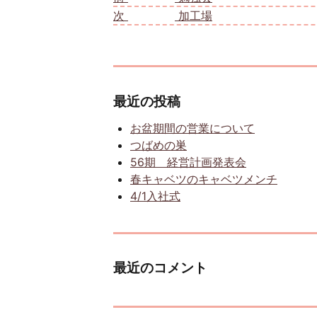
次
次の投稿:
加工場
最近の投稿
お盆期間の営業について
つばめの巣
56期 経営計画発表会
春キャベツのキャベツメンチ
4/1入社式
最近のコメント