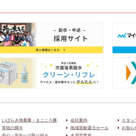
いばらき地養豚・まごころ豚
会社案内
スタッ
常陸の輝き
地域貢献還元セール
お知ら
安心・安全への取り組み
水戸営業所