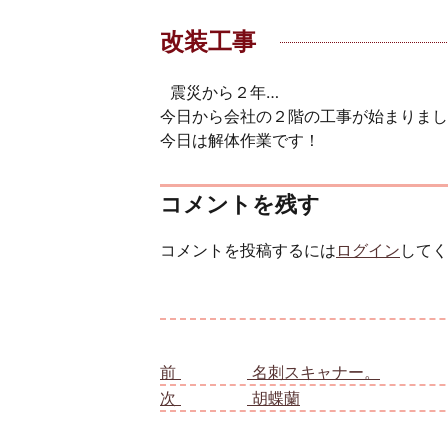
改装工事
震災から２年…
今日から会社の２階の工事が始まりまし
今日は解体作業です！
コメントを残す
コメントを投稿するには
ログイン
してく
投稿ナビゲーション
前
前の投稿:
名刺スキャナー。
次
次の投稿:
胡蝶蘭