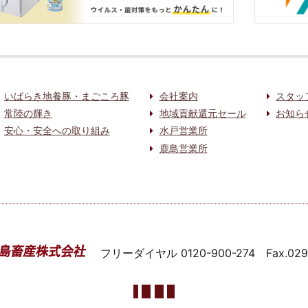
いばらき地養豚・まごころ豚
会社案内
スタッ
常陸の輝き
地域貢献還元セール
お知ら
安心・安全への取り組み
水戸営業所
鹿島営業所
フリーダイヤル
0120-900-274
Fax.02