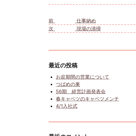
投稿ナビゲーション
前
前の投稿:
仕事納め
次
次の投稿:
現場の清掃
最近の投稿
お盆期間の営業について
つばめの巣
56期 経営計画発表会
春キャベツのキャベツメンチ
4/1入社式