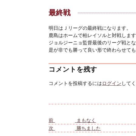
最終戦
明日はＪリーグの最終戦になります。
鹿島はホームで柏レイソルと対戦します
ジョルジーニョ監督最後のリーグ戦とな
是が非でも勝って良い形で終わらせても
コメントを残す
コメントを投稿するには
ログイン
してく
投稿ナビゲーション
前
前の投稿:
まもなく
次
次の投稿:
勝ちました