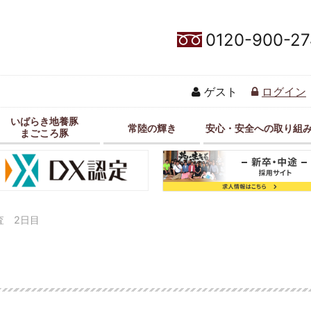
0120-900-27
ゲスト
ログイン
いばらき地養豚
常陸の輝き
安心・安全への取り組
まごころ豚
査 2日目