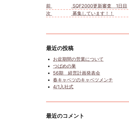
前
前の投稿:
SQF2000更新審査 1日目
次
次の投稿:
募集しています！！
最近の投稿
お盆期間の営業について
つばめの巣
56期 経営計画発表会
春キャベツのキャベツメンチ
4/1入社式
最近のコメント