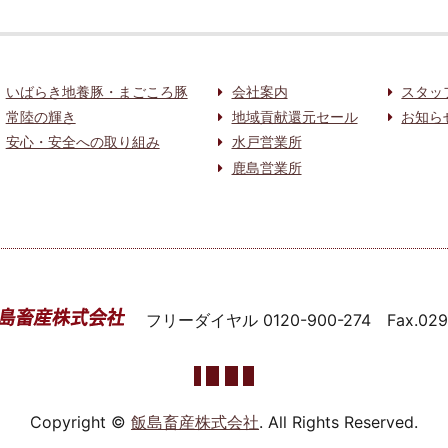
いばらき地養豚・まごころ豚
会社案内
スタッ
常陸の輝き
地域貢献還元セール
お知ら
安心・安全への取り組み
水戸営業所
鹿島営業所
フリーダイヤル
0120-900-274
Fax.02
Copyright ©
飯島畜産株式会社
. All Rights Reserved.