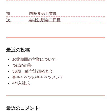
投稿ナビゲーション
前
前の投稿:
国際食品工業展
次
次の投稿:
会社説明会二日目
最近の投稿
お盆期間の営業について
つばめの巣
56期 経営計画発表会
春キャベツのキャベツメンチ
4/1入社式
最近のコメント