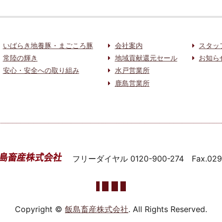
いばらき地養豚・まごころ豚
会社案内
スタッ
常陸の輝き
地域貢献還元セール
お知ら
安心・安全への取り組み
水戸営業所
鹿島営業所
フリーダイヤル
0120-900-274
Fax.02
Copyright ©
飯島畜産株式会社
. All Rights Reserved.