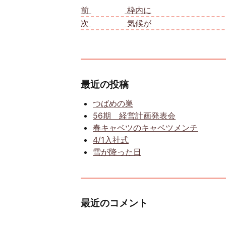
前
前の投稿:
枠内に
次
次の投稿:
気候が
最近の投稿
つばめの巣
56期 経営計画発表会
春キャベツのキャベツメンチ
4/1入社式
雪が降った日
最近のコメント