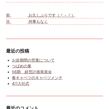
投稿ナビゲーション
前
前の投稿:
お久しぶりです（＾－＾）
次
次の投稿:
何事もなく
最近の投稿
お盆期間の営業について
つばめの巣
56期 経営計画発表会
春キャベツのキャベツメンチ
4/1入社式
最近のコメント