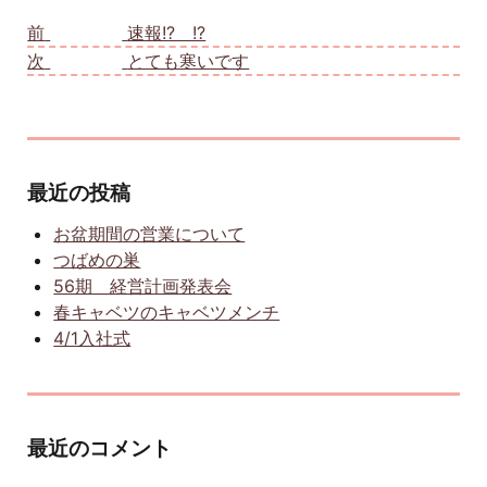
投稿ナビゲーション
前
前の投稿:
速報!? !?
次
次の投稿:
とても寒いです
最近の投稿
お盆期間の営業について
つばめの巣
56期 経営計画発表会
春キャベツのキャベツメンチ
4/1入社式
最近のコメント