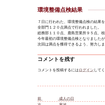
環境整備点検結果
７日に行われた、環境整備点検の結果を
全部門１２０点満点で行われました。
総務部１１０点、鹿島営業所９５点、枝
今年最初の環境整備点検となりましたが
次回は満点を獲得できるよう、努力しま
コメントを残す
コメントを投稿するには
ログイン
してく
投稿ナビゲーション
前
前の投稿:
成人の日
次
次の投稿:
寒波