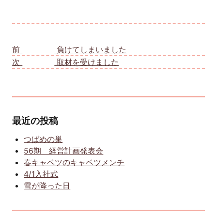
投稿ナビゲーション
前
前の投稿:
負けてしまいました
次
次の投稿:
取材を受けました
最近の投稿
つばめの巣
56期 経営計画発表会
春キャベツのキャベツメンチ
4/1入社式
雪が降った日