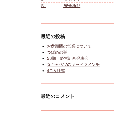
次
次の投稿:
安全祈願
最近の投稿
お盆期間の営業について
つばめの巣
56期 経営計画発表会
春キャベツのキャベツメンチ
4/1入社式
最近のコメント