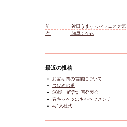
投稿ナビゲーション
前
前の投稿:
鉾田うまかっぺフェスタ第
次
次の投稿:
朝早くから
最近の投稿
お盆期間の営業について
つばめの巣
56期 経営計画発表会
春キャベツのキャベツメンチ
4/1入社式