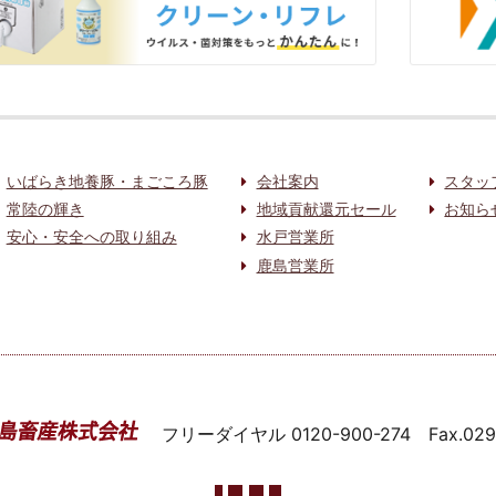
いばらき地養豚・まごころ豚
会社案内
スタッ
常陸の輝き
地域貢献還元セール
お知ら
安心・安全への取り組み
水戸営業所
鹿島営業所
フリーダイヤル
0120-900-274
Fax.02