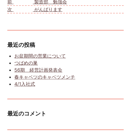
前
前の投稿:
製造部 勉強会
次
次の投稿:
がんばります
最近の投稿
お盆期間の営業について
つばめの巣
56期 経営計画発表会
春キャベツのキャベツメンチ
4/1入社式
最近のコメント