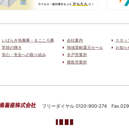
いばらき地養豚・まごころ豚
会社案内
スタッ
常陸の輝き
地域貢献還元セール
お知ら
安心・安全への取り組み
水戸営業所
鹿島営業所
フリーダイヤル
0120-900-274
Fax.02