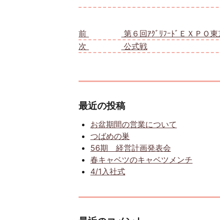
投稿ナビゲーション
前
前の投稿:
第６回ｱｸﾞﾘﾌｰﾄﾞＥＸＰＯ
次
次の投稿:
公式戦
最近の投稿
お盆期間の営業について
つばめの巣
56期 経営計画発表会
春キャベツのキャベツメンチ
4/1入社式