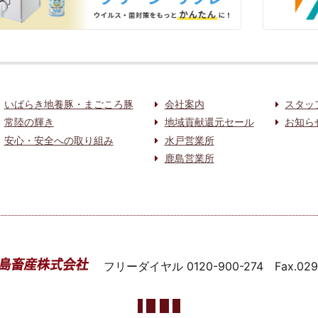
いばらき地養豚・まごころ豚
会社案内
スタッ
常陸の輝き
地域貢献還元セール
お知ら
安心・安全への取り組み
水戸営業所
鹿島営業所
フリーダイヤル
0120-900-274
Fax.02