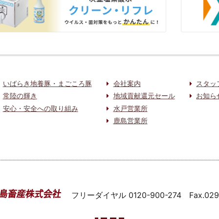
いばらき地養豚・まごころ豚
会社案内
スタッ
常陸の輝き
地域貢献還元セール
お知ら
安心・安全への取り組み
水戸営業所
鹿島営業所
フリーダイヤル
0120-900-274
Fax.02