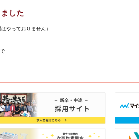
しました
間はやっておりません）
で