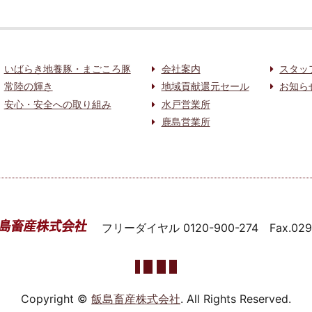
いばらき地養豚・まごころ豚
会社案内
スタッ
常陸の輝き
地域貢献還元セール
お知ら
安心・安全への取り組み
水戸営業所
鹿島営業所
フリーダイヤル
0120-900-274
Fax.02
Copyright ©
飯島畜産株式会社
. All Rights Reserved.