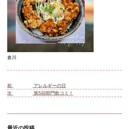
倉川
投稿ナビゲーション
前
前の投稿:
アレルギーの日
次
次の投稿:
第5回部門飲コミ！
最近の投稿