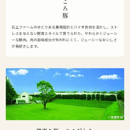
まごころ豚
たい」という想いから、県内の生産者や関係者が力を合わせ、多くの時
間を費やすことで誕生した、新しいブランド豚肉です。茨城県の温暖な
気候と肥沃な大地の恵みを受けた、おいしい豚肉に育てられています。
茨城が誇る系統豚「ローズD-1」は、赤肉中の脂肪割合が一般的な国産
石上ファームのゆとりある農場設計とバイオ技術を活かし、スト
豚肉よりも高い能力を持ち、肉質の良い豚肉です。試作試験を重ね、独
レスを与えない肥育スタイルで育てられた、やわらかくジューシ
自の設計で配合されたブランド専用飼料を与え、じっくり育てること
ーな豚肉。肉の旨味成分が失われにくく、ジューシーなおいしさ
で、肉の柔らかさや旨味、香りがさらに向上し、高品質な豚肉となりま
が長続きします。
す。
※徳宿牧場