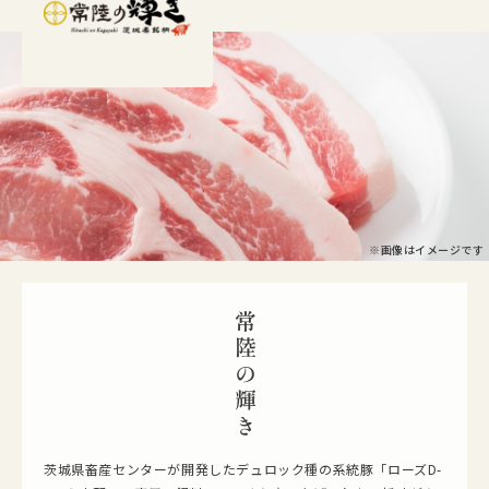
品質へのこだわり
豚の健康管理に有効な地養素（サプリメント）、地養豚専用飼料を与
え、抗生剤などは使用していません。自然に元気で健康な豚に育てるこ
とにより、安全・安心、新鮮な豚肉が提供できます。
地養素とは？
木酢精製液、ゼオライト、海藻、ヨモギを原料とした混合飼料で
※画像はイメージです
す。
木酢精製液
消臭効果により豚特有の臭みを取り、体質をアル
常陸の輝き
カリ化に促し活力ある豚にする。
ゼオライト
木酢精製液を吸収させるためのベースとなり、整
腸作用がある。
海藻
豊富なアミノ酸やミネラルにより肉の旨みを引き
出す。
ヨモギ
肉の光沢、色、弾力性を引き出す。
茨城県畜産センターが開発したデュロック種の系統豚「ローズD-