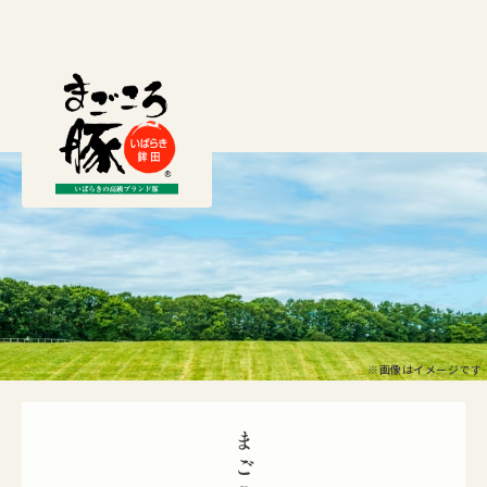
料を食べ、体重が60キロを超えた頃から専用飼料を与えられます。そし
て120キロ程度の体重まで育った後、出荷されます。
毎日、一頭一頭を丁寧に観察し体調管理を行いながら育て、健康で元気
な豚が育つ環境をつくっています。生産者の知識や経験、豚への愛情が
「常陸の輝き」の高い品質を保つ重要な鍵となっています。
※画像はイメージです
おいしさへのこだわり
「常陸の輝き」は、「食べた方々を笑顔にできる美味しい豚肉をつくり