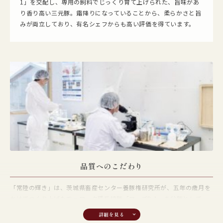
1」を交配し、専用の飼料でじっくり育て上げられた、旨味があ
り香り高い三元豚。霜降りになっていることから、柔らかさと旨
みが両立しており、有名シェフからも高い評価を得ています。
品質へのこだわり
「常陸の輝き」は、茨城県畜産センター養豚権研究所が、五年の歳月を
かけてつくり上げたヂュロック種系統豚「ローズD-1」を父豚として、
三品種を交配することで生まれる三元豚です。生まれた子豚は、約1ヶ
月間母豚の乳を飲みながら大切に育てられ、その後は発育に合わせた飼