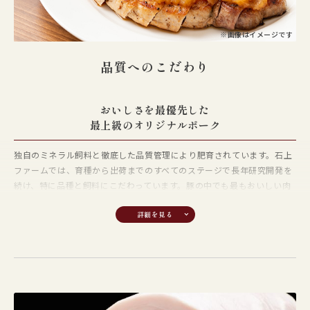
ノンストレスの「バイテク肥育」
生後70日を過ぎた肉豚は、ヒノキや杉のオガクズを敷きつめたゆとりあ
※画像はイメージです
る豚舎で、密飼いをせず肥育します。この方法により豚舎内は匂いもな
品質へのこだわり
くいつも清潔。豚はのびのびと走り回れるため、ストレスも少なく、健
康に育ちます。
おいしさを最優先した
生産履歴の徹底管理
最上級のオリジナルポーク
（トレーサビリティ）
独自のミネラル飼料と徹底した品質管理により肥育されています。石上
出荷される豚は、各豚舎にある管理カードにより生産履歴を記録・管理
ファームでは、育種から出荷までのすべてのステージで長年研究開発を
を徹底しています。誕生・導入農場・ワクチン接種履歴等を記録し、安
続け、特に品種と飼料にこだわっています。豚の中でも最もおいしい肉
全・安心の豚肉として出荷。繁殖豚は１頭ごとに交配・分娩履歴等のデ
質を持つと言われる「ヨークシャー種」を原種豚に、厳選した質の高い
ータを管理しています。
飼料に飼料米を15%以上の割合で配合し、ミネラル入り酵素飼料を加
え、ストレスを与えない肥育スタイルによって育てられています。
ヨークシャー種へのこだわり
豚種の中でも食べておいしいのは、ヨークシャー種。石上ファームでは