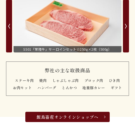
S501「常陸牛」サーロインセット☆250g×2枚（500g）
弊社の主な取扱商品
ステーキ肉
焼肉
しゃぶしゃぶ肉
ブロック肉
ひき肉
お肉セット
ハンバーグ
とんかつ
地養豚カレー
ギフト
飯島畜産オンラインショップへ