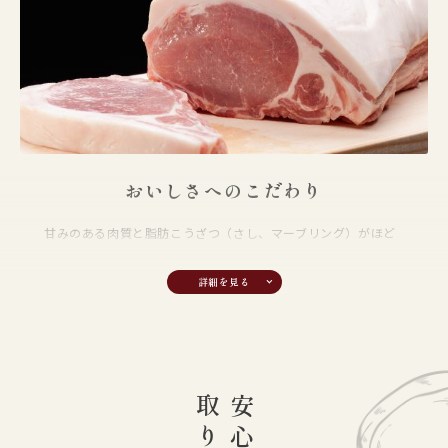
この大ヨークシャー種を母豚系の基本品種とし、ランドレース、父系デ
ュロックの3品種を全て肉質重視を目的に原種豚牧場で育種事業を展開
しています。
自家製飼料 “ライフパワー”
飼料は特に厳選し、甘くておいしい肉質にするためにこだわった配合設
計にしています。また、肉豚に与える飼料は加熱処理を施し、消化促進
おいしさへのこだわり
と安全性を追求。さらに、ミネラル酵素入りの「ライフパワー」を添加
し、薬を使わず豚を健康に育てます。
甘みのある肉質と脂肪こうざつ（さし、マーブリング）がほど
よく入った、やわらかい食感が特長です。
保水性に優れ肉の旨味成分が失われにくいため、ジューシーな
おいしさが長続きします。脂肪は、白くしなやかで、もちもち
した弾力性としまりがあります。