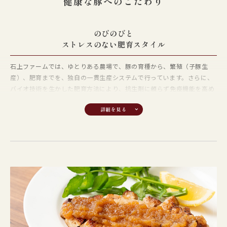
健康な豚へのこだわり
トップブランド豚肉としての
こだわり
のびのびと
ストレスのない肥育スタイル
現在、全国には約四百ものブランド豚肉が存在し、競争は激しさを増し
ています。そのような中、生産者、食肉業者、畜産関係団体等の関係者
石上ファームでは、ゆとりある農場で、豚の育種から、繁殖（子豚生
が連携しながら生産から流通、販売を行う「常陸の輝き推進協議会」を
産）、肥育までを、独自の一貫生産システムで行っています。さらに、
設立しました。生産者だけでなく、関係者が一体となって協力しあう組
バイオ技術を生かした肥育方法により、抗生剤に頼らず免疫機能を高め
織により、高品質なブランド豚肉の生産供給を行い、茨城県から全国
ることで、健康な豚を育てています。
へ、至高のブランド豚肉「常陸の輝き」を自信を持ってお届けします。
「オールイン・オールアウト」
による徹底した衛生管理
肥育期間中はグループ単位で豚を管理・飼育し、移動や出荷も一斉に行
います。その後、一定期間豚舎を空にして洗浄・乾燥・消毒を繰り返
し、感染リスクを確実に遮断。この「オールイン・オールアウト」方式
で農場を設計し、衛生管理を徹底しています｡