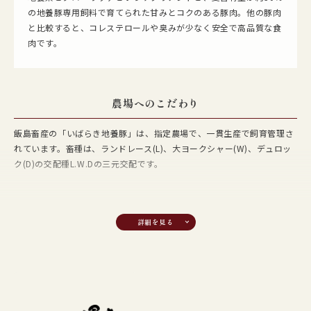
の地養豚専用飼料で育てられた甘みとコクのある豚肉。他の豚肉
と比較すると、コレステロールや臭みが少なく安全で高品質な食
肉です。
農場へのこだわり
飯島畜産の「いばらき地養豚」は、指定農場で、一貫生産で飼育管理さ
れています。畜種は、ランドレース(L)、大ヨークシャー(W)、デュロッ
ク(D)の交配種L.W.Dの三元交配です。
飼料のこだわり
母豚（子供を産む豚）・子豚までは、グローリッチを与え、肉豚には地
養素を与えています。また、出荷2ヶ月前からは、さらなる美味しさを
求め、「いばらき地養豚」専用として麦の含有量が30%のこだわりの飼
料も与えています。